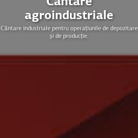
Cântare
agroindustriale
Cântare industriale pentru operațiunile de depozitare
și de producție.